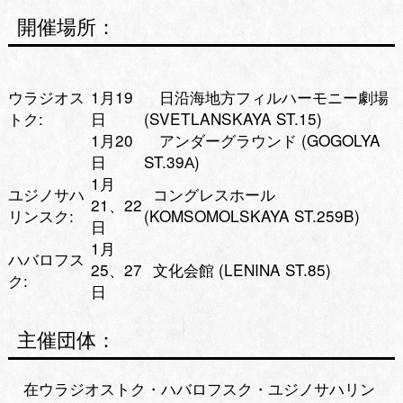
開催場所：
ウラジオス
1月19
日沿海地方フィルハーモニー劇場
トク:
日
(SVETLANSKAYA ST.15)
1月20
アンダーグラウンド (GOGOLYA
日
ST.39А)
1月
ユジノサハ
コングレスホール
21、22
リンスク:
(KOMSOMOLSKAYA ST.259B)
日
1月
ハバロフス
25、27
文化会館 (LENINA ST.85)
ク:
日
主催団体：
在ウラジオストク・ハバロフスク・ユジノサハリン